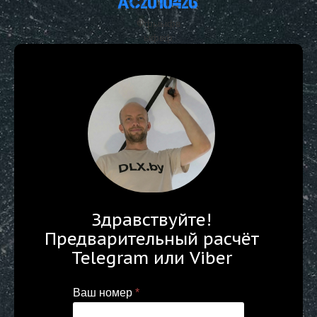
АС2010426
Ффыыфв
ыфвф
Здравствуйте!
Предварительный расчёт
Telegram или Viber
Ваш номер
*